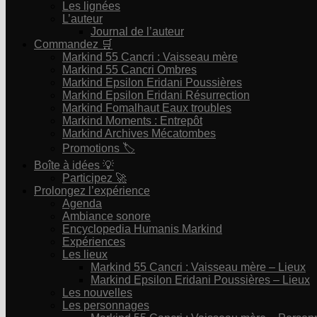
Les lignées
L’auteur
Journal de l’auteur
Commandez 🛒
Markind 55 Cancri : Vaisseau mère
Markind 55 Cancri Ombres
Markind Epsilon Eridani Poussières
Markind Epsilon Eridani Résurrection
Markind Fomalhaut Eaux troubles
Markind Moments : Entrepôt
Markind Archives Mécatombes
Promotions 🏷
Boîte à idées 💡
Participez 🚀
Prolongez l’expérience
Agenda
Ambiance sonore
Encyclopedia Humanis Markind
Expériences
Les lieux
Markind 55 Cancri : Vaisseau mère – Lieux
Markind Epsilon Eridani Poussières – Lieux
Les nouvelles
Les personnages