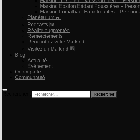
Markind 55 Cancri : Vaisseau mère – Perso
Markind Epsilon Eridani Poussières – Pers
Markind Fomalhaut Eaux troubles – Personn
Planétarium 💫
Podcasts 🆕
Réalité augmentée
Remerciements
Rencontrez votre Markind
Visitez un Markind 🆕
Blog
Actualité
Événement
On en parle
Communauté
Rechercher :