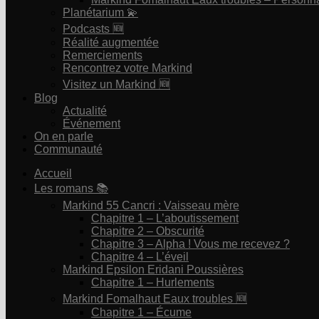
Planétarium 💫
Podcasts 🆕
Réalité augmentée
Remerciements
Rencontrez votre Markind
Visitez un Markind 🆕
Blog
Actualité
Événement
On en parle
Communauté
Accueil
Les romans 📚
Markind 55 Cancri : Vaisseau mère
Chapitre 1 – L’aboutissement
Chapitre 2 – Obscurité
Chapitre 3 – Alpha ! Vous me recevez ?
Chapitre 4 – L’éveil
Markind Epsilon Eridani Poussières
Chapitre 1 – Hurlements
Markind Fomalhaut Eaux troubles 🆕
Chapitre 1 – Écume