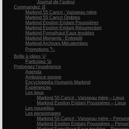
Journal de l’auteur
Commandez 🛒
Markind 55 Cancri : Vaisseau mère
Markind 55 Cancri Ombres
Markind Epsilon Eridani Poussières
Markind Epsilon Eridani Résurrection
Markind Fomalhaut Eaux troubles
Markind Moments : Entrepôt
Markind Archives Mécatombes
Promotions 🏷
Boîte à idées 💡
Participez 🚀
Prolongez l’expérience
Agenda
Ambiance sonore
Encyclopedia Humanis Markind
Expériences
Les lieux
Markind 55 Cancri : Vaisseau mère – Lieux
Markind Epsilon Eridani Poussières – Lieux
Les nouvelles
Les personnages
Markind 55 Cancri : Vaisseau mère – Perso
Markind Epsilon Eridani Poussières – Pers
Markind Fomalhaut Eaux troubles – Personn