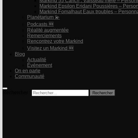
Markind 55 Cancri : Vaisseau mère – Perso
Markind Epsilon Eridani Poussières – Pers
Markind Fomalhaut Eaux troubles – Personn
Planétarium 💫
Podcasts 🆕
Réalité augmentée
Remerciements
Rencontrez votre Markind
Visitez un Markind 🆕
Blog
Actualité
Événement
On en parle
Communauté
Rechercher :