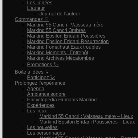
Les lignées
L’auteur
Journal de l’auteur
Commandez 🛒
Markind 55 Cancri : Vaisseau mère
Markind 55 Cancri Ombres
Markind Epsilon Eridani Poussières
Markind Epsilon Eridani Résurrection
Markind Fomalhaut Eaux troubles
Markind Moments : Entrepôt
Markind Archives Mécatombes
Promotions 🏷
Boîte à idées 💡
Participez 🚀
Prolongez l’expérience
Agenda
Ambiance sonore
Encyclopedia Humanis Markind
Expériences
Les lieux
Markind 55 Cancri : Vaisseau mère – Lieux
Markind Epsilon Eridani Poussières – Lieux
Les nouvelles
Les personnages