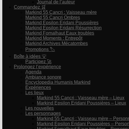
Journal de l’auteur
Commandez 🛒
Markind 55 Cancri : Vaisseau mère
Markind 55 Cancri Ombres
Markind Epsilon Eridani Poussières
Markind Epsilon Eridani Résurrection
Markind Fomalhaut Eaux troubles
Markind Moments : Entrepôt
Markind Archives Mécatombes
Promotions 🏷
Boîte à idées 💡
Participez 🚀
Prolongez l’expérience
Agenda
Ambiance sonore
Encyclopedia Humanis Markind
Expériences
Les lieux
Markind 55 Cancri : Vaisseau mère – Lieux
Markind Epsilon Eridani Poussières – Lieux
Les nouvelles
Les personnages
Markind 55 Cancri : Vaisseau mère – Perso
Markind Epsilon Eridani Poussières – Pers
Markind Fomalhaut Eaux troubles – Personn