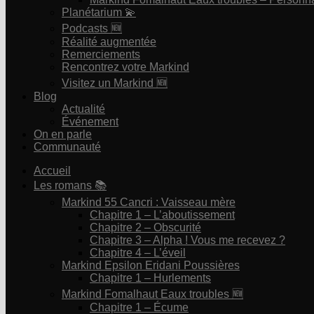
Planétarium 💫
Podcasts 🆕
Réalité augmentée
Remerciements
Rencontrez votre Markind
Visitez un Markind 🆕
Blog
Actualité
Événement
On en parle
Communauté
Accueil
Les romans 📚
Markind 55 Cancri : Vaisseau mère
Chapitre 1 – L’aboutissement
Chapitre 2 – Obscurité
Chapitre 3 – Alpha ! Vous me recevez ?
Chapitre 4 – L’éveil
Markind Epsilon Eridani Poussières
Chapitre 1 – Hurlements
Markind Fomalhaut Eaux troubles 🆕
Chapitre 1 – Écume