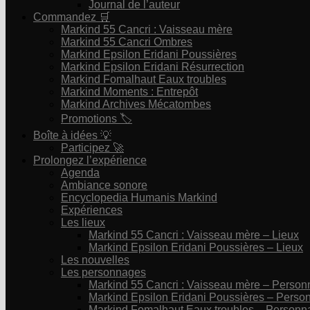
Journal de l’auteur
Commandez 🛒
Markind 55 Cancri : Vaisseau mère
Markind 55 Cancri Ombres
Markind Epsilon Eridani Poussières
Markind Epsilon Eridani Résurrection
Markind Fomalhaut Eaux troubles
Markind Moments : Entrepôt
Markind Archives Mécatombes
Promotions 🏷
Boîte à idées 💡
Participez 🚀
Prolongez l’expérience
Agenda
Ambiance sonore
Encyclopedia Humanis Markind
Expériences
Les lieux
Markind 55 Cancri : Vaisseau mère – Lieux
Markind Epsilon Eridani Poussières – Lieux
Les nouvelles
Les personnages
Markind 55 Cancri : Vaisseau mère – Perso
Markind Epsilon Eridani Poussières – Pers
Markind Fomalhaut Eaux troubles – Personn