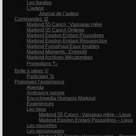
Les lignées
L’auteur
Journal de l’auteur
Commandez 🛒
Markind 55 Cancri : Vaisseau mère
Markind 55 Cancri Ombres
Markind Epsilon Eridani Poussières
Markind Epsilon Eridani Résurrection
Markind Fomalhaut Eaux troubles
Markind Moments : Entrepôt
Markind Archives Mécatombes
Promotions 🏷
Boîte à idées 💡
Participez 🚀
Prolongez l’expérience
Agenda
Ambiance sonore
Encyclopedia Humanis Markind
Expériences
Les lieux
Markind 55 Cancri : Vaisseau mère – Lieux
Markind Epsilon Eridani Poussières – Lieux
Les nouvelles
Les personnages