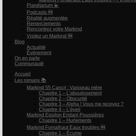
Planétarium 💫
Podcasts 🆕
Réalité augmentée
Remerciements
Rencontrez votre Markind
Visitez un Markind 🆕
Blog
Actualité
Événement
On en parle
Communauté
Accueil
Les romans 📚
Markind 55 Cancri : Vaisseau mère
Chapitre 1 – L’aboutissement
Chapitre 2 – Obscurité
Chapitre 3 – Alpha ! Vous me recevez ?
Chapitre 4 – L’éveil
Markind Epsilon Eridani Poussières
Chapitre 1 – Hurlements
Markind Fomalhaut Eaux troubles 🆕
Chapitre 1 – Écume