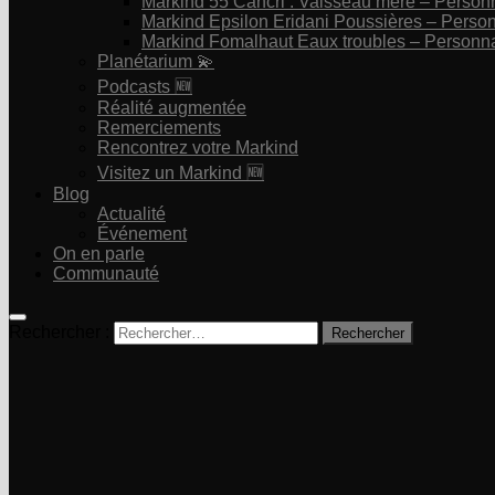
Markind 55 Cancri : Vaisseau mère – Perso
Markind Epsilon Eridani Poussières – Pers
Markind Fomalhaut Eaux troubles – Personn
Planétarium 💫
Podcasts 🆕
Réalité augmentée
Remerciements
Rencontrez votre Markind
Visitez un Markind 🆕
Blog
Actualité
Événement
On en parle
Communauté
Rechercher :