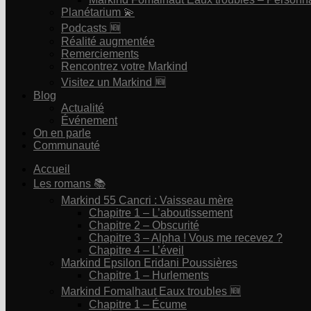
Planétarium 💫
Podcasts 🆕
Réalité augmentée
Remerciements
Rencontrez votre Markind
Visitez un Markind 🆕
Blog
Actualité
Événement
On en parle
Communauté
Accueil
Les romans 📚
Markind 55 Cancri : Vaisseau mère
Chapitre 1 – L’aboutissement
Chapitre 2 – Obscurité
Chapitre 3 – Alpha ! Vous me recevez ?
Chapitre 4 – L’éveil
Markind Epsilon Eridani Poussières
Chapitre 1 – Hurlements
Markind Fomalhaut Eaux troubles 🆕
Chapitre 1 – Écume