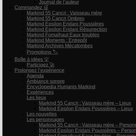
Journal de l’auteur
Commandez 🛒
Markind 55 Cancri : Vaisseau mère
Markind 55 Cancri Ombres
Markind Epsilon Eridani Poussières
Markind Epsilon Eridani Résurrection
Markind Fomalhaut Eaux troubles
Markind Moments : Entrepôt
Markind Archives Mécatombes
Promotions 🏷
Boîte à idées 💡
Participez 🚀
Prolongez l’expérience
Agenda
Ambiance sonore
Encyclopedia Humanis Markind
Expériences
Les lieux
Markind 55 Cancri : Vaisseau mère – Lieux
Markind Epsilon Eridani Poussières – Lieux
Les nouvelles
Les personnages
Markind 55 Cancri : Vaisseau mère – Perso
Markind Epsilon Eridani Poussières – Pers
Markind Fomalhaut Eaux troubles – Personn