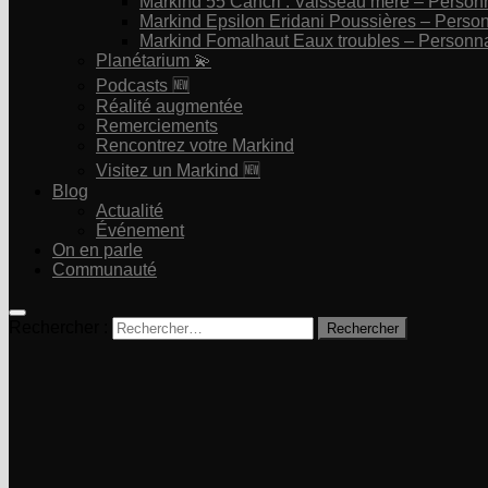
Markind 55 Cancri : Vaisseau mère – Perso
Markind Epsilon Eridani Poussières – Pers
Markind Fomalhaut Eaux troubles – Personn
Planétarium 💫
Podcasts 🆕
Réalité augmentée
Remerciements
Rencontrez votre Markind
Visitez un Markind 🆕
Blog
Actualité
Événement
On en parle
Communauté
Rechercher :