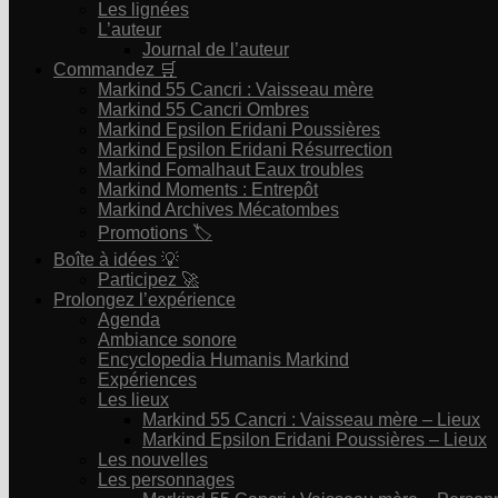
Les lignées
L’auteur
Journal de l’auteur
Commandez 🛒
Markind 55 Cancri : Vaisseau mère
Markind 55 Cancri Ombres
Markind Epsilon Eridani Poussières
Markind Epsilon Eridani Résurrection
Markind Fomalhaut Eaux troubles
Markind Moments : Entrepôt
Markind Archives Mécatombes
Promotions 🏷
Boîte à idées 💡
Participez 🚀
Prolongez l’expérience
Agenda
Ambiance sonore
Encyclopedia Humanis Markind
Expériences
Les lieux
Markind 55 Cancri : Vaisseau mère – Lieux
Markind Epsilon Eridani Poussières – Lieux
Les nouvelles
Les personnages