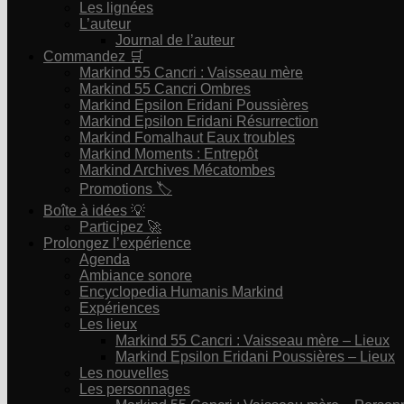
Les lignées
L’auteur
Journal de l’auteur
Commandez 🛒
Markind 55 Cancri : Vaisseau mère
Markind 55 Cancri Ombres
Markind Epsilon Eridani Poussières
Markind Epsilon Eridani Résurrection
Markind Fomalhaut Eaux troubles
Markind Moments : Entrepôt
Markind Archives Mécatombes
Promotions 🏷
Boîte à idées 💡
Participez 🚀
Prolongez l’expérience
Agenda
Ambiance sonore
Encyclopedia Humanis Markind
Expériences
Les lieux
Markind 55 Cancri : Vaisseau mère – Lieux
Markind Epsilon Eridani Poussières – Lieux
Les nouvelles
Les personnages