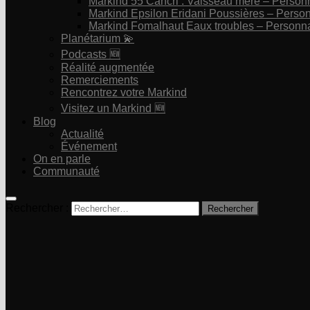
Markind 55 Cancri : Vaisseau mère – Perso
Markind Epsilon Eridani Poussières – Pers
Markind Fomalhaut Eaux troubles – Personn
Planétarium 💫
Podcasts 🆕
Réalité augmentée
Remerciements
Rencontrez votre Markind
Visitez un Markind 🆕
Blog
Actualité
Événement
On en parle
Communauté
Rechercher :