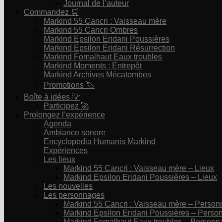
Journal de l’auteur
Commandez 🛒
Markind 55 Cancri : Vaisseau mère
Markind 55 Cancri Ombres
Markind Epsilon Eridani Poussières
Markind Epsilon Eridani Résurrection
Markind Fomalhaut Eaux troubles
Markind Moments : Entrepôt
Markind Archives Mécatombes
Promotions 🏷
Boîte à idées 💡
Participez 🚀
Prolongez l’expérience
Agenda
Ambiance sonore
Encyclopedia Humanis Markind
Expériences
Les lieux
Markind 55 Cancri : Vaisseau mère – Lieux
Markind Epsilon Eridani Poussières – Lieux
Les nouvelles
Les personnages
Markind 55 Cancri : Vaisseau mère – Perso
Markind Epsilon Eridani Poussières – Pers
Markind Fomalhaut Eaux troubles – Personn