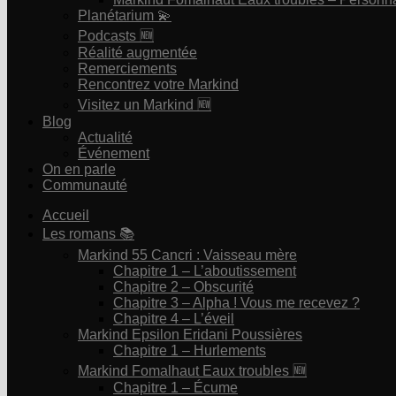
Planétarium 💫
Podcasts 🆕
Réalité augmentée
Remerciements
Rencontrez votre Markind
Visitez un Markind 🆕
Blog
Actualité
Événement
On en parle
Communauté
Accueil
Les romans 📚
Markind 55 Cancri : Vaisseau mère
Chapitre 1 – L’aboutissement
Chapitre 2 – Obscurité
Chapitre 3 – Alpha ! Vous me recevez ?
Chapitre 4 – L’éveil
Markind Epsilon Eridani Poussières
Chapitre 1 – Hurlements
Markind Fomalhaut Eaux troubles 🆕
Chapitre 1 – Écume