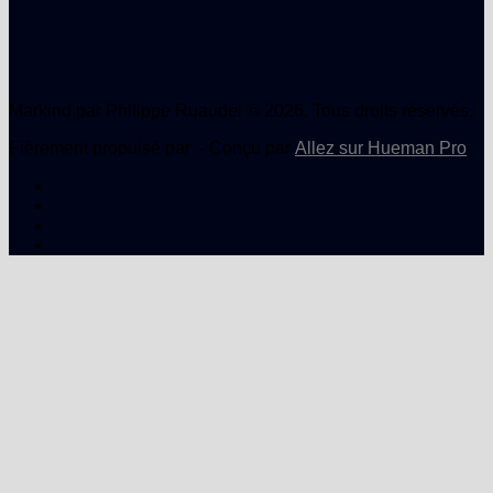
Markind par Philippe Ruaudel © 2026. Tous droits réservés.
Fièrement propulsé par
- Conçu par
Allez sur Hueman Pro