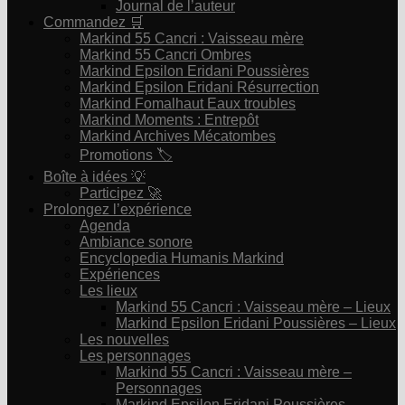
Journal de l’auteur
Commandez 🛒
Markind 55 Cancri : Vaisseau mère
Markind 55 Cancri Ombres
Markind Epsilon Eridani Poussières
Markind Epsilon Eridani Résurrection
Markind Fomalhaut Eaux troubles
Markind Moments : Entrepôt
Markind Archives Mécatombes
Promotions 🏷
Boîte à idées 💡
Participez 🚀
Prolongez l’expérience
Agenda
Ambiance sonore
Encyclopedia Humanis Markind
Expériences
Les lieux
Markind 55 Cancri : Vaisseau mère – Lieux
Markind Epsilon Eridani Poussières – Lieux
Les nouvelles
Les personnages
Markind 55 Cancri : Vaisseau mère –
Personnages
Markind Epsilon Eridani Poussières –