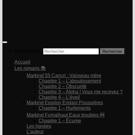
Rechercher :
Accueil
Les romans 📚
Markind 55 Cancri : Vaisseau mère
Chapitre 1 – L’aboutissement
Chapitre 2 – Obscurité
Chapitre 3 – Alpha ! Vous me recevez ?
Chapitre 4 – L’éveil
Markind Epsilon Eridani Poussières
Chapitre 1 – Hurlements
Markind Fomalhaut Eaux troubles 🆕
Chapitre 1 – Écume
Les lignées
L’auteur