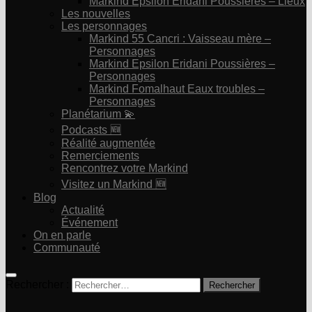
Markind Epsilon Eridani Poussières – Lieux
Les nouvelles
Les personnages
Markind 55 Cancri : Vaisseau mère –
Personnages
Markind Epsilon Eridani Poussières –
Personnages
Markind Fomalhaut Eaux troubles –
Personnages
Planétarium 💫
Podcasts 🆕
Réalité augmentée
Remerciements
Rencontrez votre Markind
Visitez un Markind 🆕
Blog
Actualité
Événement
On en parle
Communauté
Rechercher :