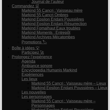
Journal de l’auteur
Commandez 🛒
Markind 55 Cancri : Vaisseau mère
Markind 55 Cancri Ombres
Markind Epsilon Eridani Poussières
Markind Epsilon Eridani Résurrection
Markind Fomalhaut Eaux troubles
Markind Moments : Entrepôt
Markind Archives Mécatombes
Promotions 🏷
Boîte à idées 💡
Participez 🚀
Prolongez l’expérience
Agenda
Ambiance sonore
Encyclopedia Humanis Markind
Expériences
Les lieux
Markind 55 Cancri : Vaisseau mère – Lieux
Markind Epsilon Eridani Poussières – Lieux
Les nouvelles
Les personnages
Markind 55 Cancri : Vaisseau mère –
Personnages
Markind Epsilon Eridani Poussières –