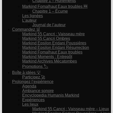
Chapitre 1 – Hurlements
Markind Fomalhaut Eaux troubles 🆕
Chapitre 1 – Écume
Les lignées
L’auteur
Journal de l’auteur
Commandez 🛒
Markind 55 Cancri : Vaisseau mère
Markind 55 Cancri Ombres
Markind Epsilon Eridani Poussières
Markind Epsilon Eridani Résurrection
Markind Fomalhaut Eaux troubles
Markind Moments : Entrepôt
Markind Archives Mécatombes
Promotions 🏷
Boîte à idées 💡
Participez 🚀
Prolongez l’expérience
Agenda
Ambiance sonore
Encyclopedia Humanis Markind
Expériences
Les lieux
Markind 55 Cancri : Vaisseau mère – Lieux