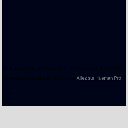
Markind par Philippe Ruaudel © 2026. Tous droits réservés.
Fièrement propulsé par
- Conçu par
Allez sur Hueman Pro