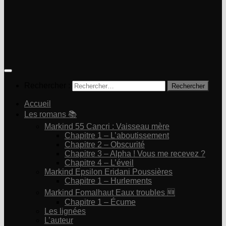
Rechercher :
Accueil
Les romans 📚
Markind 55 Cancri : Vaisseau mère
Chapitre 1 – L’aboutissement
Chapitre 2 – Obscurité
Chapitre 3 – Alpha ! Vous me recevez ?
Chapitre 4 – L’éveil
Markind Epsilon Eridani Poussières
Chapitre 1 – Hurlements
Markind Fomalhaut Eaux troubles 🆕
Chapitre 1 – Écume
Les lignées
L’auteur