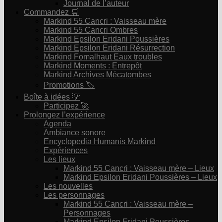
Journal de l’auteur
Commandez 🛒
Markind 55 Cancri : Vaisseau mère
Markind 55 Cancri Ombres
Markind Epsilon Eridani Poussières
Markind Epsilon Eridani Résurrection
Markind Fomalhaut Eaux troubles
Markind Moments : Entrepôt
Markind Archives Mécatombes
Promotions 🏷
Boîte à idées 💡
Participez 🚀
Prolongez l’expérience
Agenda
Ambiance sonore
Encyclopedia Humanis Markind
Expériences
Les lieux
Markind 55 Cancri : Vaisseau mère – Lieux
Markind Epsilon Eridani Poussières – Lieux
Les nouvelles
Les personnages
Markind 55 Cancri : Vaisseau mère –
Personnages
Markind Epsilon Eridani Poussières –