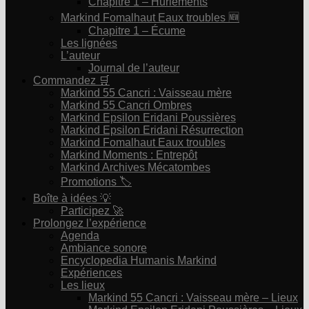
Chapitre 1 – Hurlements
Markind Fomalhaut Eaux troubles 🆕
Chapitre 1 – Écume
Les lignées
L’auteur
Journal de l’auteur
Commandez 🛒
Markind 55 Cancri : Vaisseau mère
Markind 55 Cancri Ombres
Markind Epsilon Eridani Poussières
Markind Epsilon Eridani Résurrection
Markind Fomalhaut Eaux troubles
Markind Moments : Entrepôt
Markind Archives Mécatombes
Promotions 🏷
Boîte à idées 💡
Participez 🚀
Prolongez l’expérience
Agenda
Ambiance sonore
Encyclopedia Humanis Markind
Expériences
Les lieux
Markind 55 Cancri : Vaisseau mère – Lieux