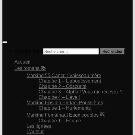
Rechercher :
Accueil
Les romans 📚
Markind 55 Cancri : Vaisseau mère
Chapitre 1 – L’aboutissement
Chapitre 2 – Obscurité
Chapitre 3 – Alpha ! Vous me recevez ?
Chapitre 4 – L’éveil
Markind Epsilon Eridani Poussières
Chapitre 1 – Hurlements
Markind Fomalhaut Eaux troubles 🆕
Chapitre 1 – Écume
Les lignées
L’auteur