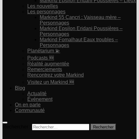
Markind Epsilon Eridani Poussières – Lieux
Les nouvelles
Les personnages
Markind 55 Cancri : Vaisseau mère –
Personnages
Markind Epsilon Eridani Poussières –
Personnages
Markind Fomalhaut Eaux troubles –
Personnages
Planétarium 💫
Podcasts 🆕
Réalité augmentée
Remerciements
Rencontrez votre Markind
Visitez un Markind 🆕
Blog
Actualité
Événement
On en parle
Communauté
Rechercher :