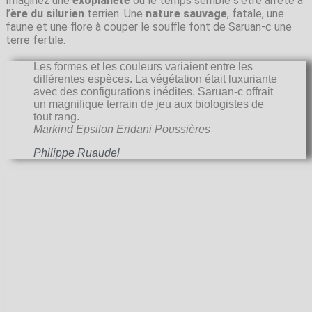
Imaginez une
exoplanète
où le temps semble s’être arrêté à
l’
ère du silurien
terrien. Une
nature sauvage
, fatale, une
faune et une flore à couper le souffle font de Saruan-c une
terre fertile.
Les formes et les couleurs variaient entre les
différentes espèces. La végétation était luxuriante
avec des configurations inédites. Saruan-c offrait
un magnifique terrain de jeu aux biologistes de
tout rang.
Markind Epsilon Eridani Poussières
Philippe Ruaudel