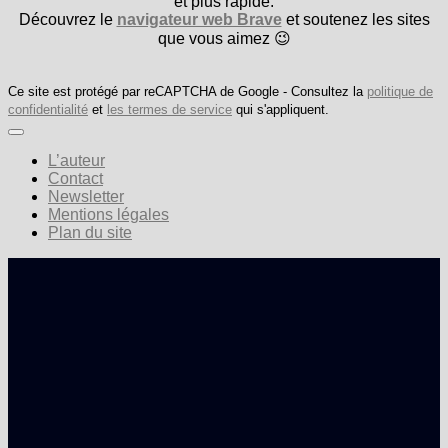
et plus rapide.
Découvrez le
navigateur web Brave
et soutenez les sites
que vous aimez 😉
Ce site est protégé par reCAPTCHA de Google - Consultez la
politique de
confidentialité
et
les termes de service
qui s'appliquent.
L’auteur
Contact
Newsletter
Mentions légales
Plan du site