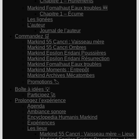
Chapitre 1 – Hurlements
Markind Fomalhaut Eaux troubles 🆕
Chapitre 1 – Écume
Les lignées
L’auteur
Journal de l’auteur
Commandez 🛒
Markind 55 Cancri : Vaisseau mère
Markind 55 Cancri Ombres
Markind Epsilon Eridani Poussières
Markind Epsilon Eridani Résurrection
Markind Fomalhaut Eaux troubles
Markind Moments : Entrepôt
Markind Archives Mécatombes
Promotions 🏷
Boîte à idées 💡
Participez 🚀
Prolongez l’expérience
Agenda
Ambiance sonore
Encyclopedia Humanis Markind
Expériences
Les lieux
Markind 55 Cancri : Vaisseau mère – Lieux