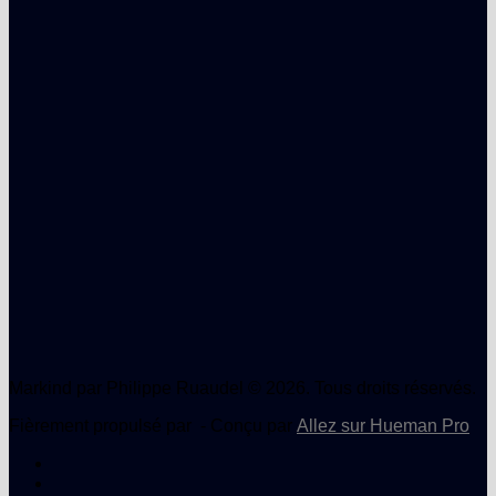
Markind par Philippe Ruaudel © 2026. Tous droits réservés.
Fièrement propulsé par
- Conçu par
Allez sur Hueman Pro