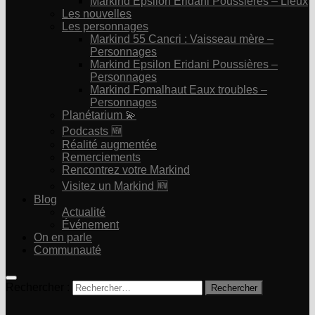
Markind Epsilon Eridani Poussières – Lieux
Les nouvelles
Les personnages
Markind 55 Cancri : Vaisseau mère –
Personnages
Markind Epsilon Eridani Poussières –
Personnages
Markind Fomalhaut Eaux troubles –
Personnages
Planétarium 💫
Podcasts 🆕
Réalité augmentée
Remerciements
Rencontrez votre Markind
Visitez un Markind 🆕
Blog
Actualité
Événement
On en parle
Communauté
Rechercher :