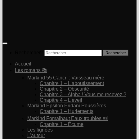
Rechercher :
Accueil
Les romans 📚
Markind 55 Cancri : Vaisseau mère
Chapitre 1 – L’aboutissement
Chapitre 2 – Obscurité
Chapitre 3 – Alpha ! Vous me recevez ?
Chapitre 4 – L’éveil
Markind Epsilon Eridani Poussières
Chapitre 1 – Hurlements
Markind Fomalhaut Eaux troubles 🆕
Chapitre 1 – Écume
Les lignées
L’auteur