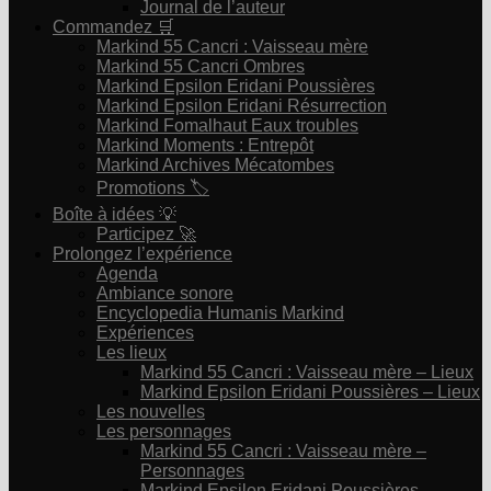
Journal de l’auteur
Commandez 🛒
Markind 55 Cancri : Vaisseau mère
Markind 55 Cancri Ombres
Markind Epsilon Eridani Poussières
Markind Epsilon Eridani Résurrection
Markind Fomalhaut Eaux troubles
Markind Moments : Entrepôt
Markind Archives Mécatombes
Promotions 🏷
Boîte à idées 💡
Participez 🚀
Prolongez l’expérience
Agenda
Ambiance sonore
Encyclopedia Humanis Markind
Expériences
Les lieux
Markind 55 Cancri : Vaisseau mère – Lieux
Markind Epsilon Eridani Poussières – Lieux
Les nouvelles
Les personnages
Markind 55 Cancri : Vaisseau mère –
Personnages
Markind Epsilon Eridani Poussières –